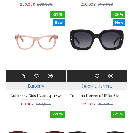
200,00€
280,00€
250,00€
370,00€
-27 %
-26 %
New
New
Burberry
Carolina Herrera
Burberry Kids JB2012 4012 47
Carolina Herrera HER0186/S 80S 52
80,00€
110,00€
185,00€
250,00€
-21 %
-21 %