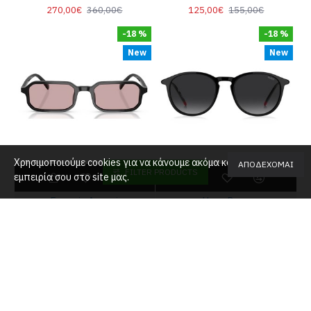
270,00€
360,00€
125,00€
155,00€
-18 %
-18 %
New
New
Χρησιμοποιούμε cookies για να κάνουμε ακόμα καλύτερη την
ΑΠΟΔΈΧΟΜΑΙ
FILTER PRODUCTS
εμπειρία σου στο site μας.
Emporio Armani
Hugo Boss
Emporio Armani 0EA4253U 501773 54
Hugo HG1346/S 807 51
165,00€
200,00€
165,00€
200,00€
-28 %
-17 %
New
Top Brand
New