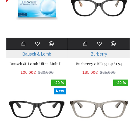
Bausch & Lomb
Burberry
Bausch & Lomb Ultra Multifocal for astigmatism (6pack)
Burberry 0BE2431 4161 54
100,00€
120,00€
185,00€
225,00€
-20 %
-20 %
New