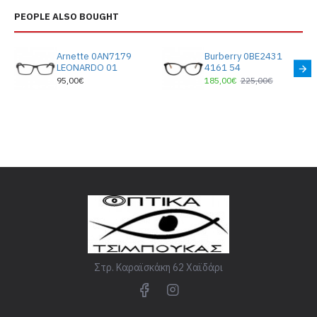
PEOPLE ALSO BOUGHT
Arnette 0AN7179
Burberry 0BE2431
LEONARDO 01
4161 54
95,00€
185,00€
225,00€
Στρ. Καραϊσκάκη 62 Χαϊδάρι