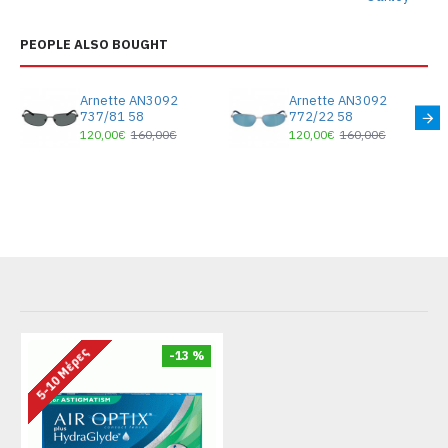
PEOPLE ALSO BOUGHT
Arnette AN3092
Arnette AN3092
737/81 58
772/22 58
120,00€
160,00€
120,00€
160,00€
5-10 Μέρες
-13 %