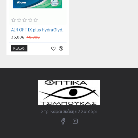
AIR OPTIX plus HydraGlyde FOR ASTIGMATISM (3pack)
35,00€
40,00€
Καλάθι
Στρ. Καραϊσκάκη 62 Χαϊδάρι