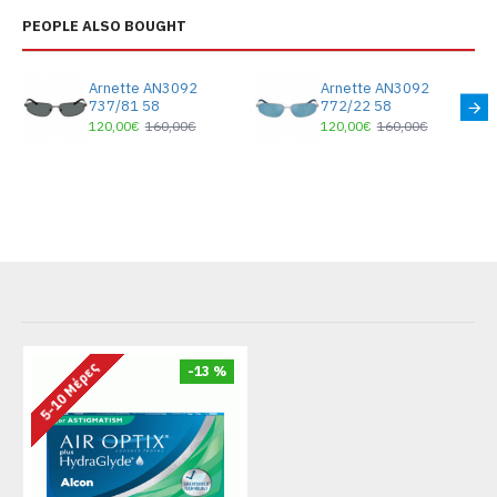
PEOPLE ALSO BOUGHT
Arnette AN3092
Arnette AN3092
737/81 58
772/22 58
120,00€
160,00€
120,00€
160,00€
5-10 Μέρες
-13 %