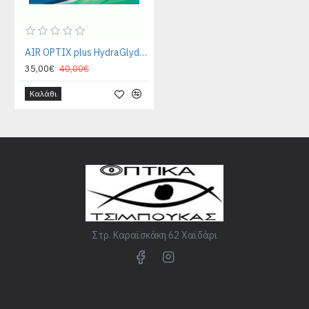
AIR OPTIX plus HydraGlyde FOR ASTIGMATISM (3pack)
35,00€
40,00€
Καλάθι
Στρ. Καραϊσκάκη 62 Χαϊδάρι