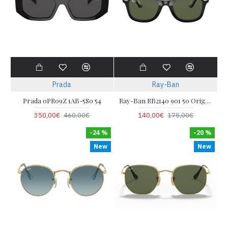
Prada
Ray-Ban
Prada 0PR09Z 1AB-5S0 54
Ray-Ban RB2140 901 50 Original Wayfarer
350,00€
460,00€
140,00€
175,00€
-24 %
-20 %
New
New