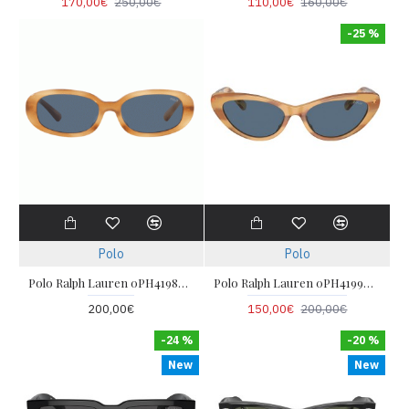
170,00€
250,00€
110,00€
160,00€
-25 %
Polo
Polo
Polo Ralph Lauren 0PH4198U 607980
Polo Ralph Lauren 0PH4199U 6079/80 54
200,00€
150,00€
200,00€
-24 %
-20 %
New
New