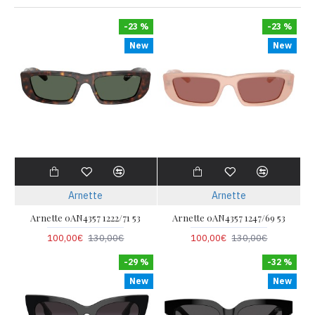
-23 %
-23 %
New
New
Arnette
Arnette
Arnette 0AN4357 1222/71 53
Arnette 0AN4357 1247/69 53
100,00€
130,00€
100,00€
130,00€
-29 %
-32 %
New
New