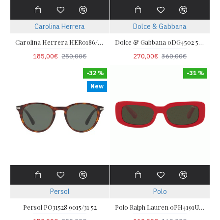
Carolina Herrera
Dolce & Gabbana
Carolina Herrera HER0186/S 80S 52
Dolce & Gabbana 0DG4502 501/87 55
185,00€
250,00€
270,00€
360,00€
-32 %
-31 %
New
Persol
Polo
Persol PO3152S 9015/31 52
Polo Ralph Lauren 0PH4191U 525782 52