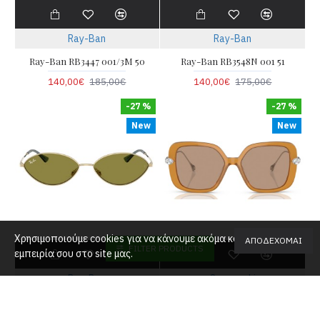
Ray-Ban
Ray-Ban
Ray-Ban RB3447 001/3M 50
Ray-Ban RB3548N 001 51
140,00€
185,00€
140,00€
175,00€
-27 %
-27 %
New
New
Χρησιμοποιούμε cookies για να κάνουμε ακόμα καλύτερη την
ΑΠΟΔΈΧΟΜΑΙ
FILTER PRODUCTS
εμπειρία σου στο site μας.
Ray-Ban
Swarovski
Ray-Ban RB3757 9213/2 56
Swarovski 0SK6011 200563 55