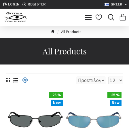
LOGIN
REGISTER
GREEK
All Products
All Products
-25 %
-25 %
New
New