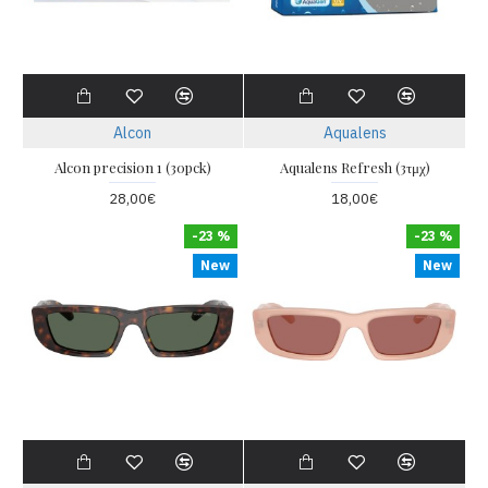
Alcon
Aqualens
Alcon precision 1 (30pck)
Aqualens Refresh (3τμχ)
28,00€
18,00€
-23 %
-23 %
New
New