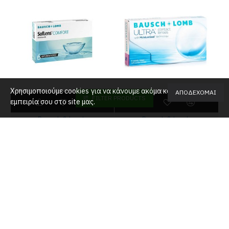
Χρησιμοποιούμε cookies για να κάνουμε ακόμα καλύτερη την
ΑΠΟΔΈΧΟΜΑΙ
FILTER PRODUCTS
εμπειρία σου στο site μας.
Bausch & Lomb
Bausch & Lomb
Bausch & Lomb SofLens Comfort (6τμχ)
Bausch & Lomb Ultra (6 pack)
20,00€
30,00€
5-10 Μέρες
5-10 Μέρες
-19 %
-18 %