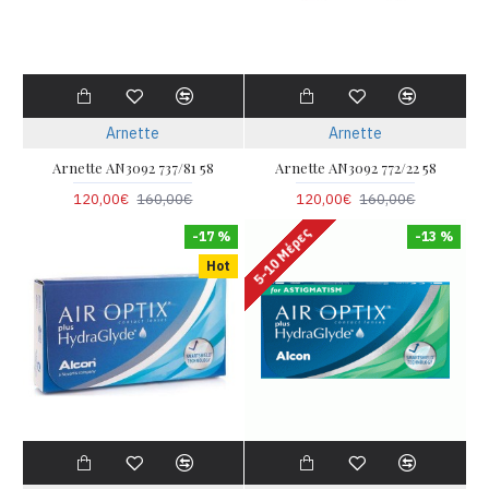
Arnette
Arnette
Arnette AN3092 737/81 58
Arnette AN3092 772/22 58
120,00€
160,00€
120,00€
160,00€
5-10 Μέρες
-17 %
-13 %
Hot